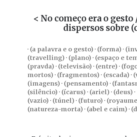
< No começo era o gesto
dispersos sobre (
·
(a palavra e o gesto)
· (forma)
· (i
(travelling)
· (plano)
· (espaço e t
(pravda)
· (televisão)
· (entre)
· (fog
mortos)
· (fragmentos)
·
(escada)
·
(
(imagens)
· (pensamento)
· (fanta
(silêncio)
· (ícarus)
· (ariel)
·
(deus)
·
(vazio)
·
(túnel)
·
(futuro)
·
(royaume
(natureza-morta)
·
(abel e caim)
·
(