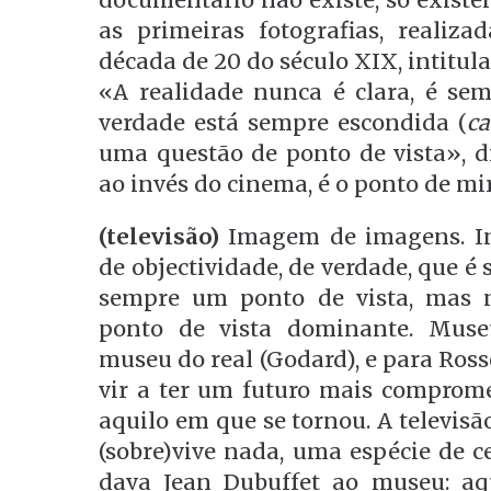
documentário não existe, só exis
as primeiras fotografias, realiza
década de 20 do século XIX, intitul
«A realidade nunca é clara, é semp
verdade está sempre escondida (
ca
uma questão de ponto de vista», di
ao invés do cinema, é o ponto de mi
(televisão)
Imagem de imagens. Im
de objectividade, de verdade, que é
sempre um ponto de vista, mas n
ponto de vista dominante. Museu 
museu do real (Godard), e para Rosse
vir a ter um futuro mais comprome
aquilo em que se tornou. A televisã
(sobre)vive nada, uma espécie de c
dava Jean Dubuffet ao museu: aq