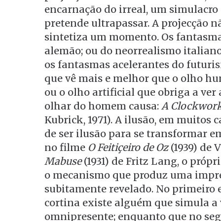
encarnação do irreal, um simulacro
pretende ultrapassar. A projecção 
sintetiza um momento. Os fantasma
alemão; ou do neorrealismo italiano
os fantasmas acelerantes do futuri
que vê mais e melhor que o olho hu
ou o olho artificial que obriga a v
olhar do homem causa:
A Clockwor
Kubrick, 1971). A ilusão, em muitos 
de ser ilusão para se transformar em
no filme
O Feitiçeiro de Oz
(1939) de 
Mabuse
(1931) de Fritz Lang, o própri
o mecanismo que produz uma impres
subitamente revelado. No primeiro 
cortina existe alguém que simula a
omnipresente; enquanto que no se