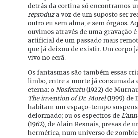
detrás da cortina só encontramos
reproduz
a voz de um suposto ser re
outro eu sem alma, e sem órgãos. A
ouvimos através de uma gravação 
artificial de um passado mais remo
que já deixou de existir. Um corpo 
vivo no ecrã.
Os fantasmas são também essas cr
limbo, entre a morte já consumada 
eterna: o
Nosferatu
(1922) de Murna
The invention of Dr. Morel
(1999) de
habitam um espaço-tempo suspenso
deformado; ou os espectros de
L’ann
(1962), de Alain Resnais, presas de 
hermética, num universo de zombies