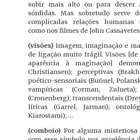
subir mais alto ou para descer 
sórdidas. Mas sobretudo serve d
complicadas relações humanas 
como nos filmes de John Cassavetes
(visões)
Imagem, imaginação e mag
de ligação muito frágil. Visões [d
aparência à maginação] demon
Christiansen); perceptivas (Brakh
poético-sensoriais (Buñuel, Polanski
vampíricas (Corman, Zulueta)
(Cronenberg); transcendentais (Drey
líricas (Garrel, Jarman); ontoló
Kiarostami); …
(comboio)
Por alguma misteriosa 
com esse símbolo por excelência d