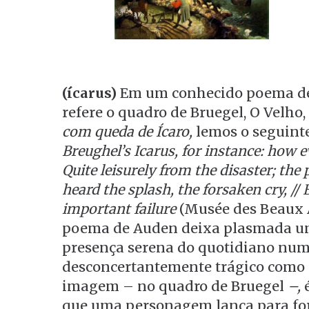
(ícarus)
Em um conhecido poema de
refere o quadro de Bruegel, O Velho,
com queda de Ícaro,
lemos o seguint
Breughel’s Icarus, for instance: how 
Quite leisurely from the disaster; t
heard the splash, the forsaken cry, //
important failure
(Musée des Beaux A
poema de Auden deixa plasmada um
presença serena do quotidiano nu
desconcertantemente trágico como e
imagem – no quadro de Bruegel
–,
é
que uma personagem lança para fo