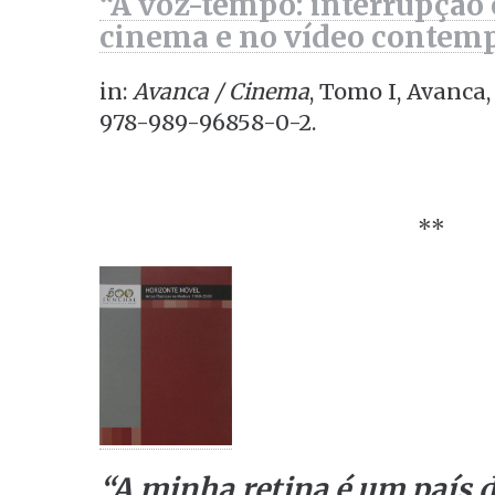
“A voz-tempo: interrupção
cinema e no vídeo contem
in:
Avanca / Cinema
, Tomo I, Avanca, 
978-989-96858-0-2.
**
“A minha retina é um país d