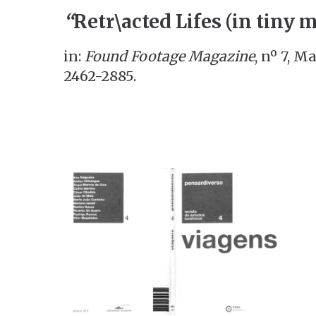
“
Retr\acted Lifes (in tiny
in:
Found Footage Magazine
, nº 7, M
2462-2885.