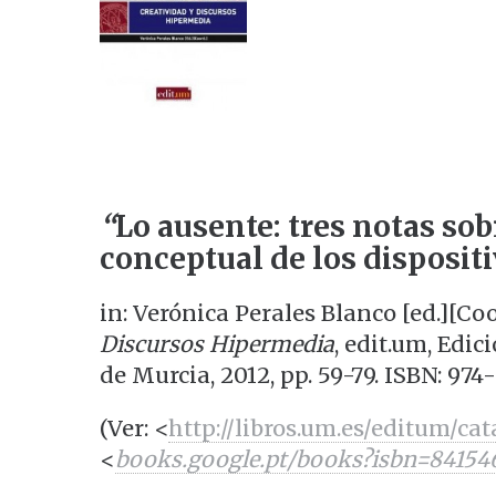
“
Lo ausente: tres notas sob
conceptual de los disposit
in: Verónica Perales Blanco [ed.][Co
Discursos Hipermedia
, edit.um, Edi
de Murcia, 2012, pp. 59-79. ISBN: 974
(Ver: <
http://libros.um.es/editum/ca
<
books.google.pt/books?isbn=84154