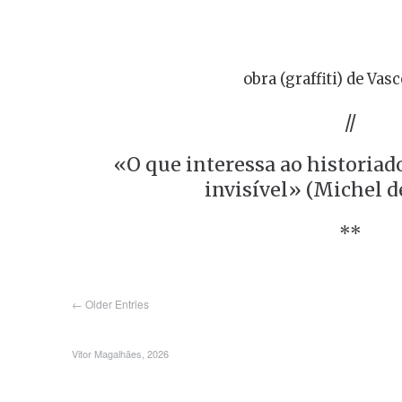
obra (graffiti) de Vas
//
«O que interessa ao historiad
invisível» (Michel d
**
← Older Entries
Vitor Magalhães, 2026