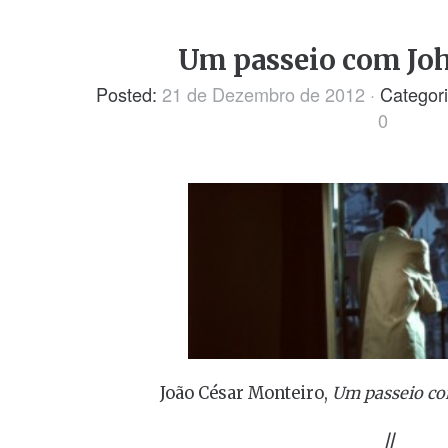
Um passeio com Jo
Posted:
21 de Dezembro de 2012
·
Categor
0
João César Monteiro,
Um passeio co
//