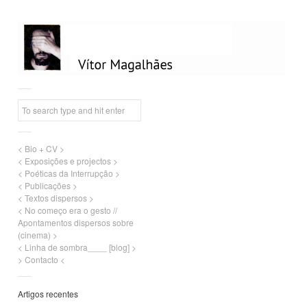
< Bio + CV >
< Exposições e projectos >
< Poéticas da Interrupção >
< Publicações >
< Textos dispersos >
< No começo era o gesto //
Apontamentos dispersos sobre
(cinema) >
< Linha de sombra____ [blog] >
> Contacto <
Artigos recentes