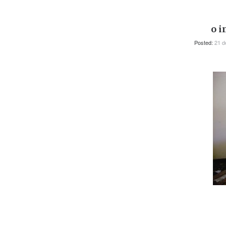
o i
Posted:
21 d