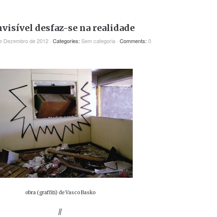
nvisível desfaz-se na realidade
e Dezembro de 2012
·
Categories:
Sem categoria
·
Comments:
0
obra (graffiti) de Vasco Basko
//