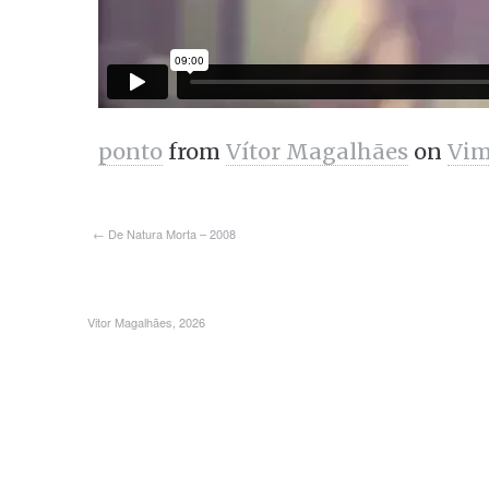
ponto
from
Vítor Magalhães
on
Vi
← De Natura Morta – 2008
Vitor Magalhães, 2026