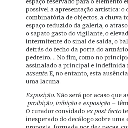
espaço reservado para o elemento e
possível a apresentação artística: o
combinatória de objectos, a chuva tor
espaço reduzido da galeria, o atras
o sapato gasto do vigilante, o elevad
intermitente do sinal de saída, o ba
detrás do fecho da porta do armário
pedreiro…. No fim, como no princípi
assinalado a principal e indefinida 
ausente
. E, no entanto, esta ausênc
uma lacuna.
Exposição
. Não será por acaso que a
proibição
,
inibição
e
exposição
– têm 
O curador convidado
ex post facto
te
inesperado do decálogo sobre uma 
proposta, formada por dez peças, c