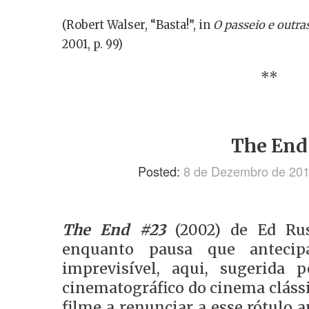
(Robert Walser, “Basta!”, in
O passeio e outras
2001, p. 99)
**
The End
Posted:
8 de Dezembro de 20
T
he End #23
(2002) de Ed Rus
enquanto pausa que antecip
imprevisível, aqui, sugerida 
cinematográfico do cinema clássi
filme a renunciar a esse rótulo 